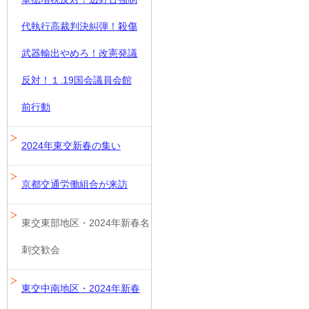
代執行高裁判決糾弾！殺傷
武器輸出やめろ！改憲発議
反対！１.19国会議員会館
前行動
2024年東交新春の集い
京都交通労働組合が来訪
東交東部地区・2024年新春名
刺交歓会
東交中南地区・2024年新春