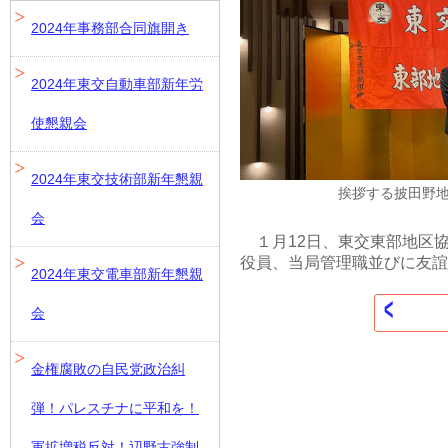
2024年事務部合同旗開き
2024年東交自動車部新年労
使懇親会
2024年東交技術部新年懇親
挨拶する披田野
会
１月12日、東交東部地区協
役員、当局管理職並びに友誼
2024年東交電車部新年懇親
会
金権腐敗の自民党政治糾
弾！パレスチナに平和を！
軍拡増税反対！辺野古強制