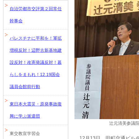
自治労都市交評第２回常任
幹事会
パレスチナに平和を！軍拡
増税反対！辺野古新基地建
設反対！改憲発議反対！暮
らしをまもれ！12.19国会
議員会館前行動
東日本大震災・原発事故復
興に学ぶ派遣団
辻元清美参議
東交教宣学習会
12月13日、田町交通ビル