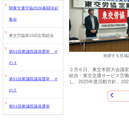
関東交運労協2026春闘決起
集会
東交労協第15回定期総会
第51回衆議院議員選挙 そ
挨拶する見城
の３
２月６日、東交本部大会議室
組合・東京交通サービス労働
第51回衆議院議員選挙 そ
し、2025年度活動方針、2
の２
第51回衆議院議員選挙