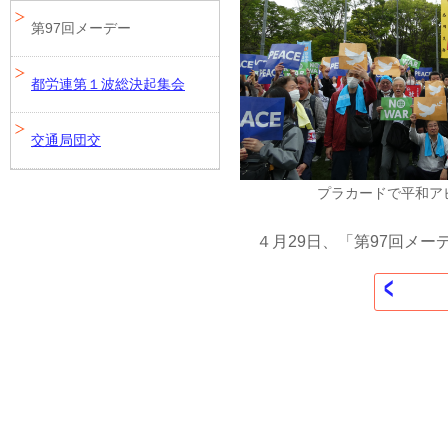
第97回メーデー
都労連第１波総決起集会
交通局団交
プラカードで平和ア
４月29日、「第97回メー